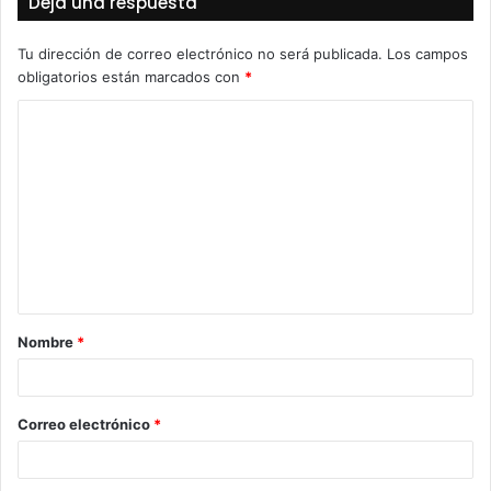
Deja una respuesta
Tu dirección de correo electrónico no será publicada.
Los campos
obligatorios están marcados con
*
C
o
m
e
n
t
a
Nombre
*
r
i
o
Correo electrónico
*
*