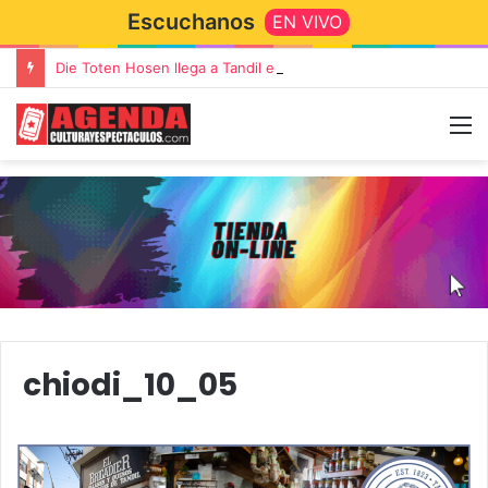
Escuchanos
EN VIVO
Die Toten Hosen llega a Tandil en su gira de despedida «Fútbol, Asado, Vino y Adiós Amigos»
chiodi_10_05