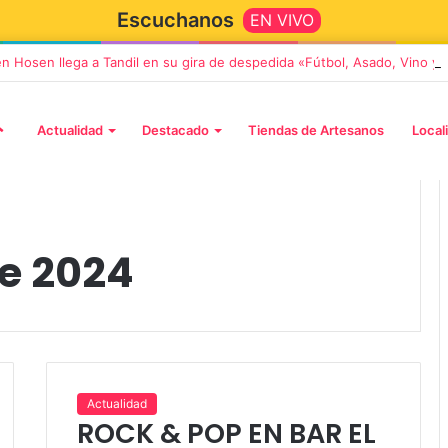
Escuchanos
EN VIVO
en Hosen llega a Tandil en su gira de despedida «Fútbol, Asado, Vino y
Actualidad
Destacado
Tiendas de Artesanos
Local
e 2024
5 octubre, 2026
Die Toten Hosen llega a Tandi
tará «Noel», un
en su gira de despedida
Actualidad
ROCK & POP EN BAR EL
Navidad con dos
«Fútbol, Asado, Vino y Adiós