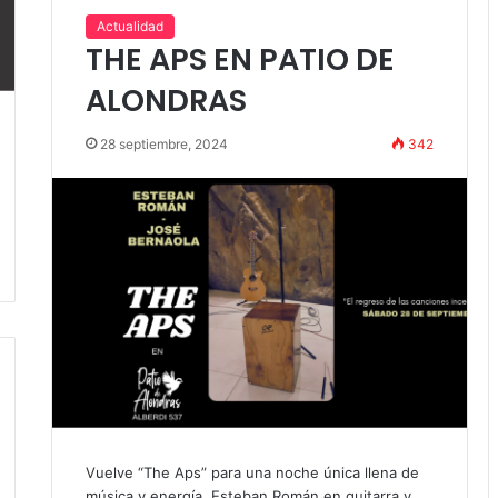
Actualidad
THE APS EN PATIO DE
ALONDRAS
28 septiembre, 2024
342
Vuelve “The Aps” para una noche única llena de
música y energía. Esteban Román en guitarra y