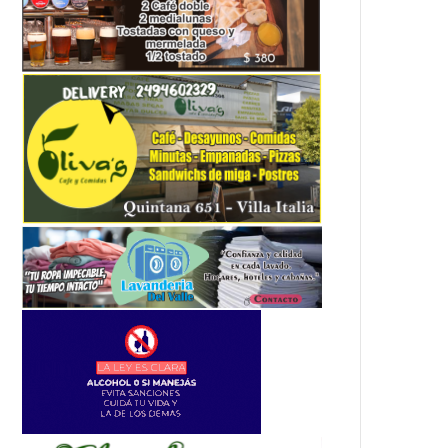
CONVOCATORIA AL PROGRAMA «DE CERCA NADIE ES NORMAL»: PROMOVIENDO LA TRANSFORMACIÓN SOCIAL A TRAVÉS DEL ARTE Y LA SALUD MENTAL