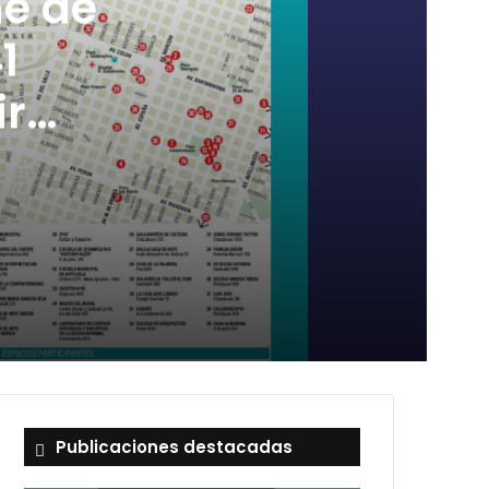
he de
1
ir
y música
Publicaciones destacadas