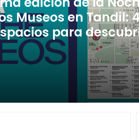
ma edición de la Noc
los Museos en Tandil: 4
spacios para descubr
cultura, arte y música
s en Tandil: 41 espacios para descubrir cultura, arte 