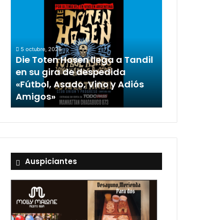
5 octubre, 2026
Die Toten Hosen llega a Tandil
en su gira de despedida
«Fútbol, Asado, Vino y Adiós
Amigos»
Auspiciantes