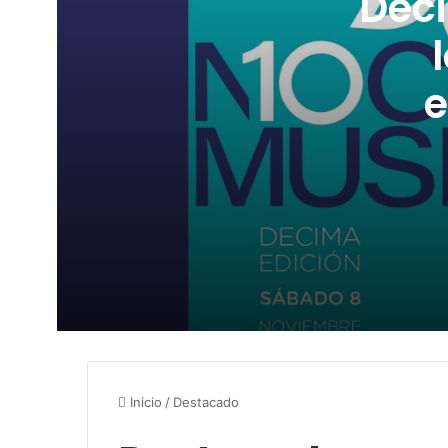
Déci
e
Décima edición de la Noche de los Museo
SÁBADO DE SALSERA EN EL DANES
Inicio
/
Destacado