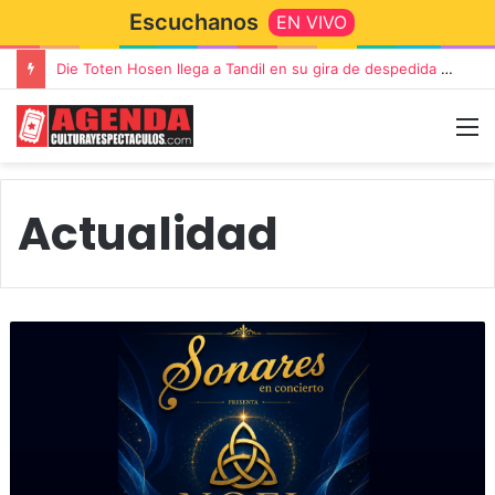
Escuchanos
EN VIVO
“TIRRIA” llega a Tandil con un elenco de lujo encabezado por Capusotto, Spregelburd y Stefani
Actualidad