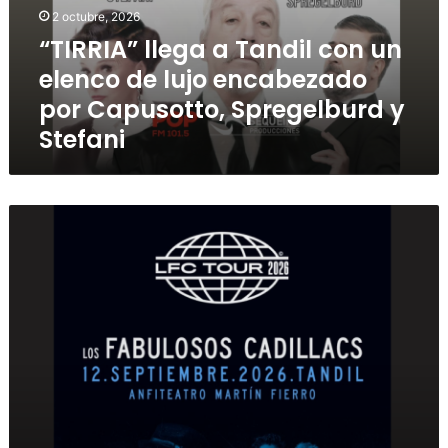
2 octubre, 2026
“TIRRIA” llega a Tandil con un
elenco de lujo encabezado
por Capusotto, Spregelburd y
Stefani