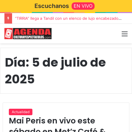
Escuchanos
EN VIVO
Rata Blanca regresa a Tandil con un show demoledor en el Estadio Unión y Progreso
Día:
5 de julio de
2025
Actualidad
Mai Peris en vivo este
sábado en Met’z Café &