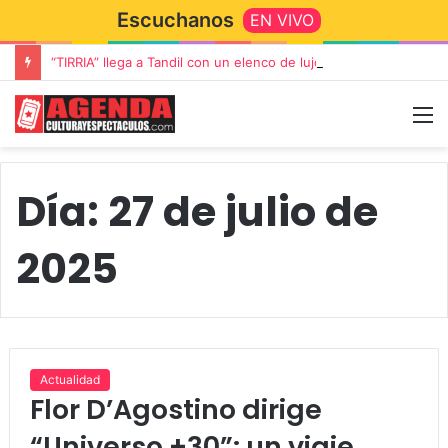
Escuchanos
EN VIVO
“TIRRIA” llega a Tandil con un elenco de lujo encabezado por Capusotto, Spregelburd y Stefani
Día:
27 de julio de
2025
Actualidad
Flor D’Agostino dirige
“Universo +30”: un viaje