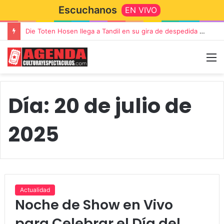
Escuchanos
EN VIVO
“TIRRIA” llega a Tandil con un elenco de lujo encabezado por Capusotto, Spregelburd y Stefani
Día:
20 de julio de
2025
Actualidad
Noche de Show en Vivo
para Celebrar el Día del