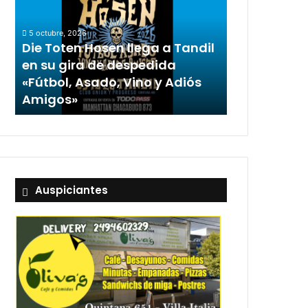
5 octubre, 2026
Die Toten Hosen llega a Tandil
en su gira de despedida
«Fútbol, Asado, Vino y Adiós
Amigos»
Auspiciantes