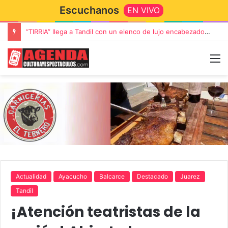
Escuchanos
EN VIVO
“TIRRIA” llega a Tandil con un elenco de lujo encabezado por Capusotto, Spregelburd y Stefani
Actualidad
Ayacucho
Balcarce
Destacado
Juarez
Tandil
¡Atención teatristas de la