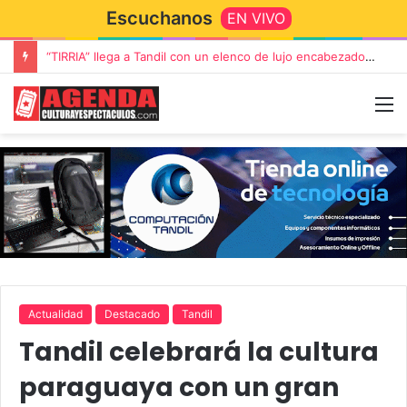
Escuchanos
EN VIVO
“TIRRIA” llega a Tandil con un elenco de lujo encabezado por Capusotto, Spregelburd y Stefani
Actualidad
Destacado
Tandil
Tandil celebrará la cultura
paraguaya con un gran