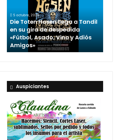
5 octubre, 2026
Die Toten Hosen llega a Tandil
en su gira de despedida
«Fútbol, Asado, Vino y Adiós
Amigos»
Auspiciantes