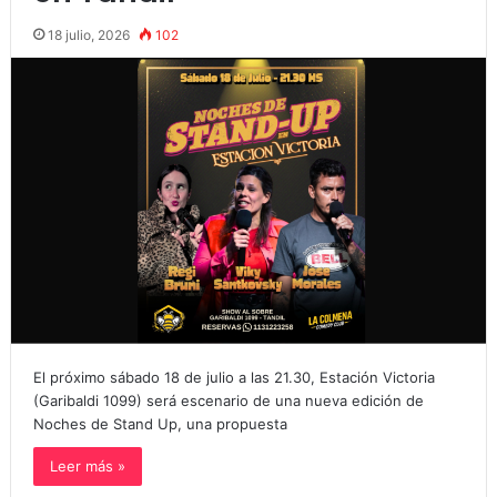
18 julio, 2026
102
El próximo sábado 18 de julio a las 21.30, Estación Victoria
(Garibaldi 1099) será escenario de una nueva edición de
Noches de Stand Up, una propuesta
Leer más »