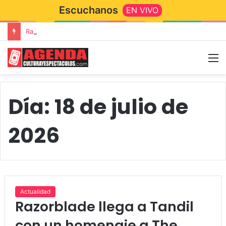
Escuchanos
EN VIVO
Rata Blanca regresa a Tandil con un show demoledor en el Estadio Unión y Progreso
Día:
18 de julio de
2026
Actualidad
Razorblade llega a Tandil
con un homenaje a The