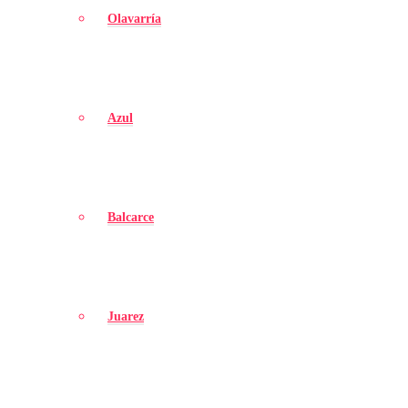
Olavarría
Azul
Balcarce
Juarez