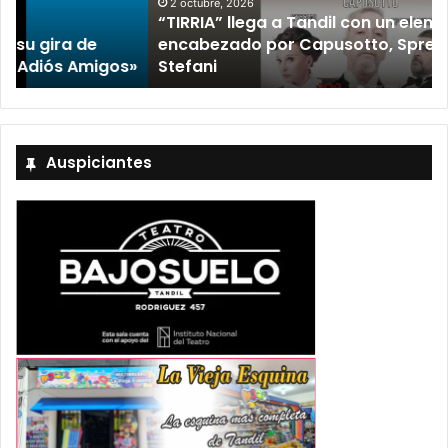
2 octubre, 2026
“TIRRIA” llega a Tandil con un elenco de lujo
encabezado por Capusotto, Spregelburd y
»
Stefani
Auspiciantes