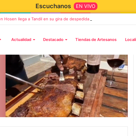
Escuchanos
EN VIVO
en Hosen llega a Tandil en su gira de despedida «Fútbol, Asado, Vino y
Actualidad
Destacado
Tiendas de Artesanos
Local
5 octubre, 2026
Die Toten Hosen llega a Tandi
tará «Noel», un
en su gira de despedida
Navidad con dos
«Fútbol, Asado, Vino y Adiós