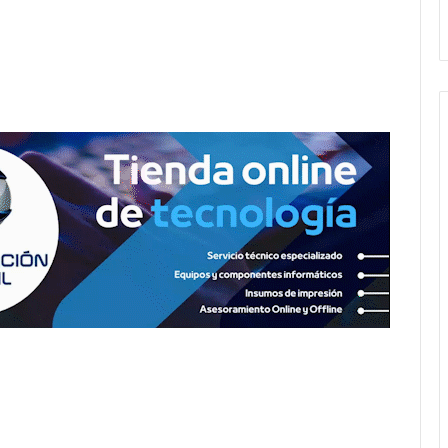
andil
Amigos»