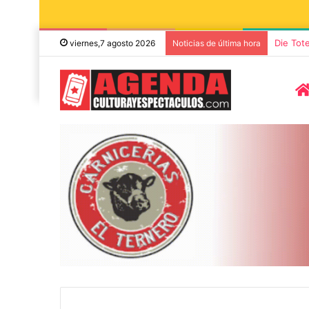
Die Tot
viernes,7 agosto 2026
Noticias de última hora
8 agosto, 2026
7 noviembre, 2026
Miguel Ángel Solá y Mercedes
Sonares presen
Funes llegan a Azul con la obra
concierto de 