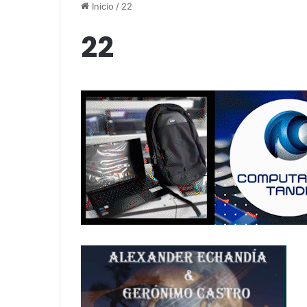
«Por el placer de volver a verla»
funciones en T
Inicio
/
22
22