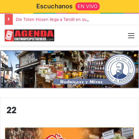
Escuchanos
EN VIVO
Die Toten Hosen llega a Tandil en su gira de despedida «Fútbol, Asado, Vino y Adiós Amigos»
22