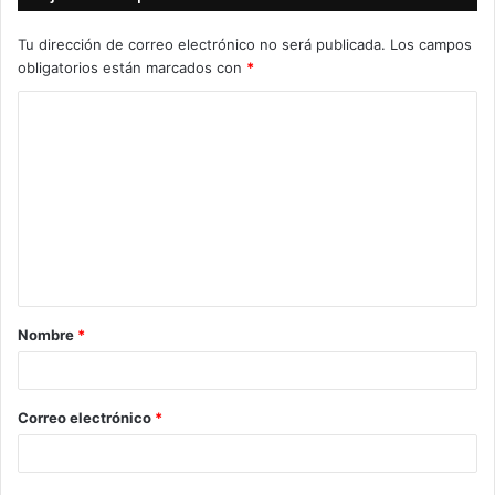
Tu dirección de correo electrónico no será publicada.
Los campos
obligatorios están marcados con
*
C
o
m
e
n
t
a
Nombre
*
r
i
o
Correo electrónico
*
*