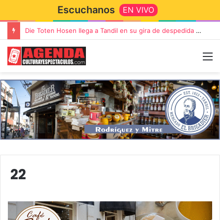
Escuchanos
EN VIVO
Die Toten Hosen llega a Tandil en su gira de despedida «Fútbol, Asado, Vino y Adiós Amigos»
22