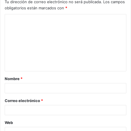
Tu dirección de correo electrónico no será publicada.
Los campos
obligatorios están marcados con
*
C
o
m
e
n
t
a
Nombre
*
r
i
o
Correo electrónico
*
*
Web