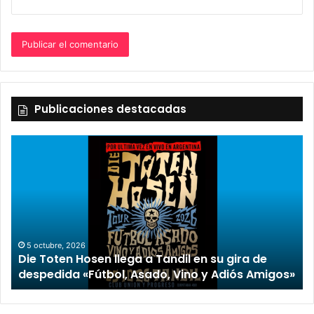
Publicaciones destacadas
2 octubre, 2026
“TIRRIA” llega a Tandil con un elenco de lujo
 de
encabezado por Capusotto, Spregelburd y
 Amigos»
Stefani