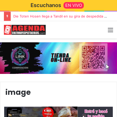
Escuchanos
EN VIVO
Die Toten Hosen llega a Tandil en su gira de despedida «Fútbol, Asado, Vino y Adiós Amigos»
image