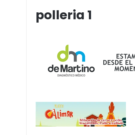
funciones en Tandil
Amigos»
polleria 1