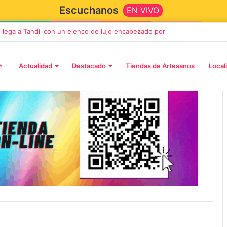
Escuchanos
EN VIVO
” llega a Tandil con un elenco de lujo encabezado por Capusotto, Sprege
Actualidad
Destacado
Tiendas de Artesanos
Local
2 octubre, 2026
n llega a Tandil
“TIRRIA” llega a Tandil con un
 despedida
elenco de lujo encabezado po
, Vino y Adiós
Capusotto, Spregelburd y