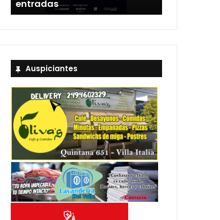
entradas
Estadio Uni
Auspiciantes