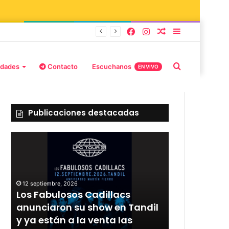
lburd y Stefani
idades
Contacto
Escuchanos
EN VIVO
Publicaciones destacadas
12 septiembre, 2026
Los Fabulosos Cadillacs
12 septiembre, 2
r
anunciaron su show en Tandil
Rata Blanca
y ya están a la venta las
con un sho