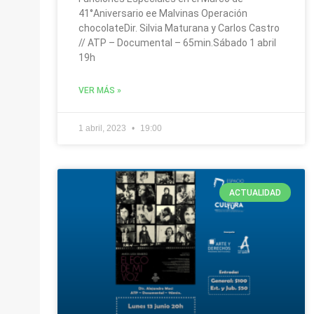
41°Aniversario ee Malvinas Operación
chocolateDir. Silvia Maturana y Carlos Castro
// ATP – Documental – 65min.Sábado 1 abril
19h
VER MÁS »
1 abril, 2023
19:00
ACTUALIDAD