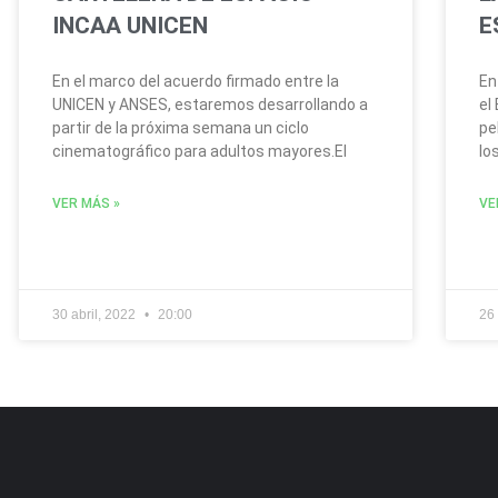
INCAA UNICEN
E
En el marco del acuerdo firmado entre la
En
UNICEN y ANSES, estaremos desarrollando a
el
partir de la próxima semana un ciclo
pe
cinematográfico para adultos mayores.El
lo
VER MÁS »
VE
30 abril, 2022
20:00
26