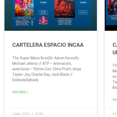
CARTELERA ESPACIO INCAA
C
U
The Super Mario BrosDir. Aaron Horvath,
Michael Jelenic // ATP – Animación,
Th
aventuras – 92min.Con: Chris Pratt, Anya
Mi
Taylor-Joy, Charlie Day, Jack Black //
av
DobladaSábado
Ta
Bl
VER MÁS »
VE
1 julio, 2023
15:00
24