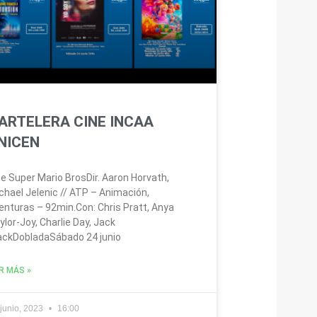
ARTELERA CINE INCAA
NICEN
e Super Mario BrosDir. Aaron Horvath,
chael Jelenic // ATP – Animación,
enturas – 92min.Con: Chris Pratt, Anya
ylor-Joy, Charlie Day, Jack
ackDobladaSábado 24 junio
R MÁS »
 junio, 2023
16:00