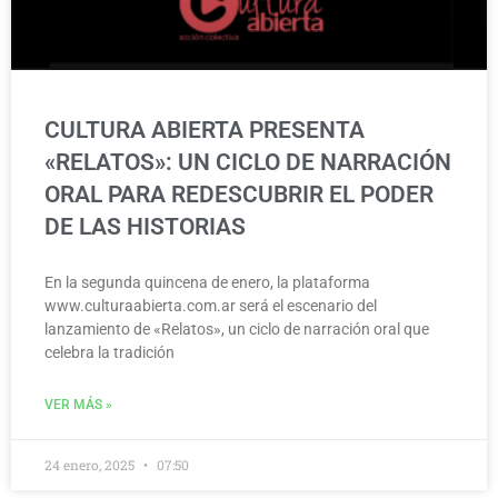
CULTURA ABIERTA PRESENTA
«RELATOS»: UN CICLO DE NARRACIÓN
ORAL PARA REDESCUBRIR EL PODER
DE LAS HISTORIAS
En la segunda quincena de enero, la plataforma
www.culturaabierta.com.ar será el escenario del
lanzamiento de «Relatos», un ciclo de narración oral que
celebra la tradición
VER MÁS »
24 enero, 2025
07:50