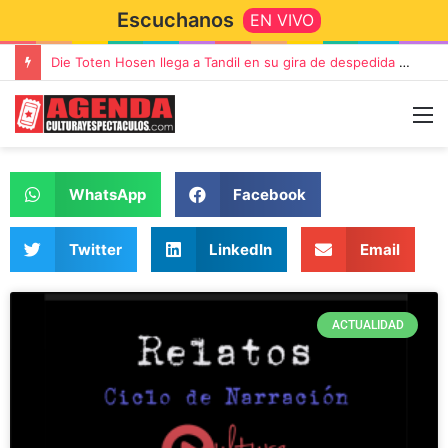
Escuchanos
EN VIVO
Die Toten Hosen llega a Tandil en su gira de despedida «Fútbol, Asado, Vino y Adiós Amigos»
WhatsApp
Facebook
Twitter
LinkedIn
Email
ACTUALIDAD