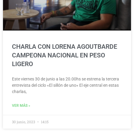
CHARLA CON LORENA AGOUTBARDE
CAMPEONA NACIONAL EN PESO
LIGERO
Este viernes 30 de junio a las 20.00hs se estrena la tercera
entrevista del ciclo «El sillón de uno» El eje central en estas
charlas,
VER MÁS »
30 junio, 2023
14:15