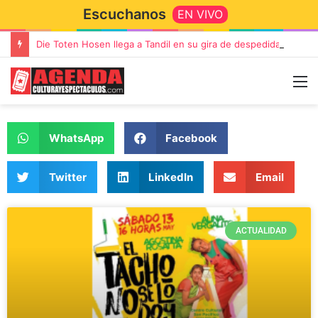
Escuchanos
EN VIVO
Die Toten Hosen llega a Tandil en su gira de despedida «Fútbol, Asado, Vino y Adiós Amigos»
WhatsApp
Facebook
Twitter
LinkedIn
Email
ACTUALIDAD