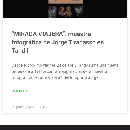
“MIRADA VIAJERA”: muestra
fotográfica de Jorge Tirabasso en
Tandil
Desde el próximo viernes 24 de abril, Tandil suma una nueva
propuesta artística con la inauguración de la muestra
fotográfica “Mirada Viajera”, del fotógrafo Jorge
VER MÁS »
19 junio, 2026
20:00