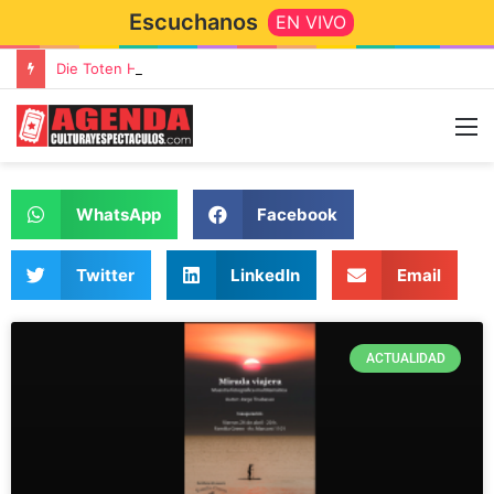
Escuchanos
EN VIVO
Die Toten Hosen llega a Tandil en su gira de despedida «Fútbol, Asado, Vino y Adiós Amigos»
WhatsApp
Facebook
Twitter
LinkedIn
Email
ACTUALIDAD