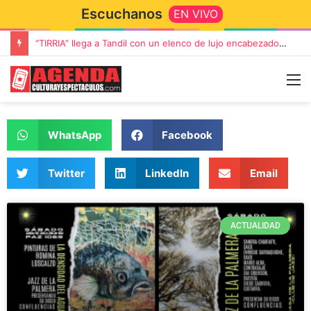
Escuchanos
EN VIVO
“TIRRIA” llega a Tandil con un elenco de lujo encabezado por Capusotto, Spregelburd y Stefani
WhatsApp
Facebook
Twitter
LinkedIn
Email
ACTUALIDAD