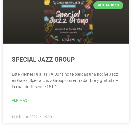
ACTUALIDAD
SPECIAL JAZZ GROUP
Este viernes18 a las 19.00hs no te pierdas una noche Jazz
en Gales. Special Jazz Group con entrada libre y gratuita –
Fernando Tasende 1517
VER MÁS »
19 febrero, 2022
19:00