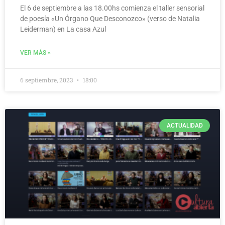
El 6 de septiembre a las 18.00hs comienza el taller sensorial
de poesía «Un Órgano Que Desconozco» (verso de Natalia
Leiderman) en La casa Azul
VER MÁS »
6 septiembre, 2023
18:00
ACTUALIDAD