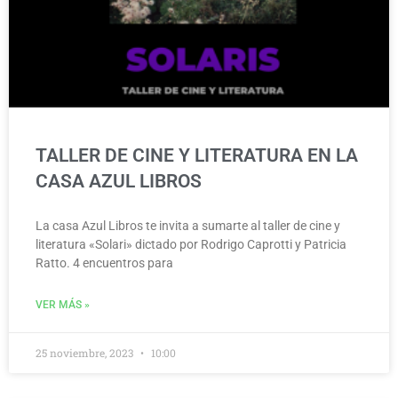
TALLER DE CINE Y LITERATURA EN LA
CASA AZUL LIBROS
La casa Azul Libros te invita a sumarte al taller de cine y
literatura «Solari» dictado por Rodrigo Caprotti y Patricia
Ratto. 4 encuentros para
VER MÁS »
25 noviembre, 2023
10:00