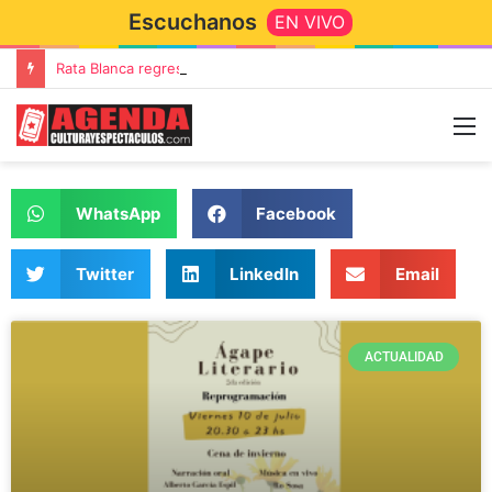
Escuchanos
EN VIVO
Rata Blanca regresa a Tandil con un show demoledor en el Estadio Unión y Progreso
WhatsApp
Facebook
Twitter
LinkedIn
Email
ACTUALIDAD