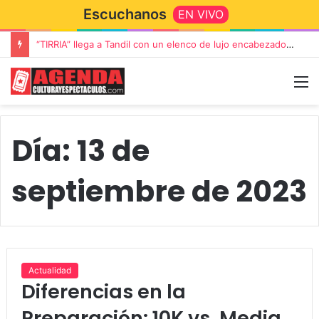
Escuchanos
EN VIVO
“TIRRIA” llega a Tandil con un elenco de lujo encabezado por Capusotto, Spregelburd y Stefani
Día:
13 de
septiembre de 2023
Actualidad
Diferencias en la
Preparación: 10K vs. Media