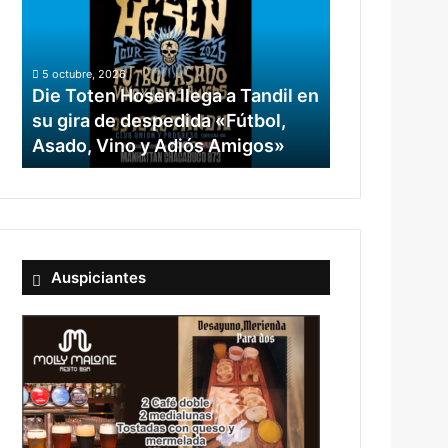
5 octubre, 2026
Die Toten Hosen llega a Tandil en
su gira de despedida «Fútbol,
Asado, Vino y Adiós Amigos»
Auspiciantes