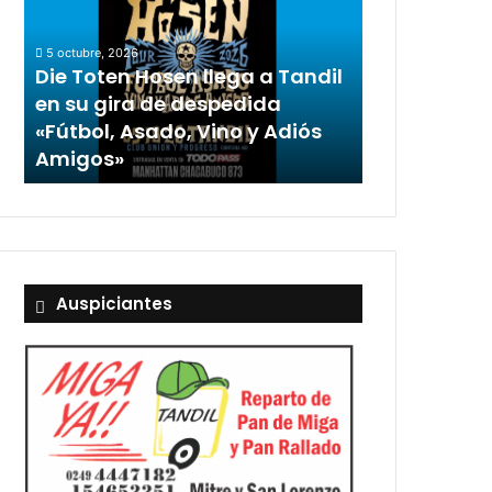
5 octubre, 2026
Die Toten Hosen llega a Tandil
en su gira de despedida
«Fútbol, Asado, Vino y Adiós
Amigos»
Auspiciantes