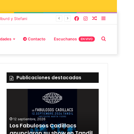
greso
idades
Contacto
Escuchanos
EN VIVO
Publicaciones destacadas
12 septiembre, 2026
l
Rata Blanca regresa a Tandil