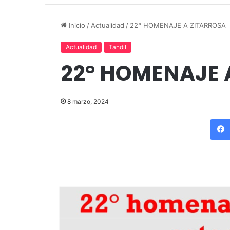
«Fútbol, Asado, Vino y Adiós
Capusotto, Sp
Inicio
/
Actualidad
/
22° HOMENAJE A ZITARROSA
Amigos»
Stefani
Actualidad
Tandil
22° HOMENAJE 
8 marzo, 2024