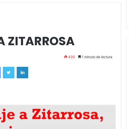
regelburd y
y ya están a la venta las
entradas
A ZITARROSA
435
1 minuto de lectura