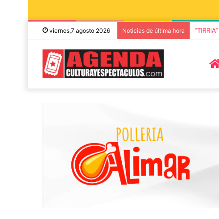
Rata Bl
viernes,7 agosto 2026
Noticias de última hora
5 octubre, 2026
2 octubre, 2026
Die Toten Hosen llega a Tandil
“TIRRIA” llega
en su gira de despedida
elenco de luj