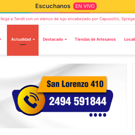
Escuchanos
EN VIVO
anca regresa a Tandil con un show demoledor en el Estadio Unión y Pro
Actualidad
Destacado
Tiendas de Artesanos
Local
12 septiembre, 2026
 a Tandil con un
Los Fabulosos Cadillacs
o encabezado por
anunciaron su show en Tandi