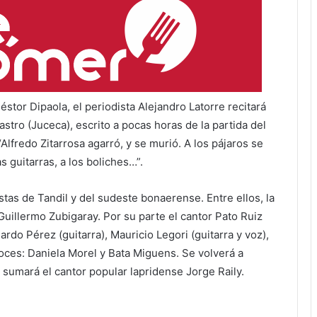
stor Dipaola, el periodista Alejandro Latorre recitará
stro (Juceca), escrito a pocas horas de la partida del
lfredo Zitarrosa agarró, y se murió. A los pájaros se
s guitarras, a los boliches…”.
tas de Tandil y del sudeste bonaerense. Entre ellos, la
Guillermo Zubigaray. Por su parte el cantor Pato Ruiz
rdo Pérez (guitarra), Mauricio Legori (guitarra y voz),
voces: Daniela Morel y Bata Miguens. Se volverá a
 sumará el cantor popular lapridense Jorge Raily.
 residió un par de años en Tandil e incluso dirigió