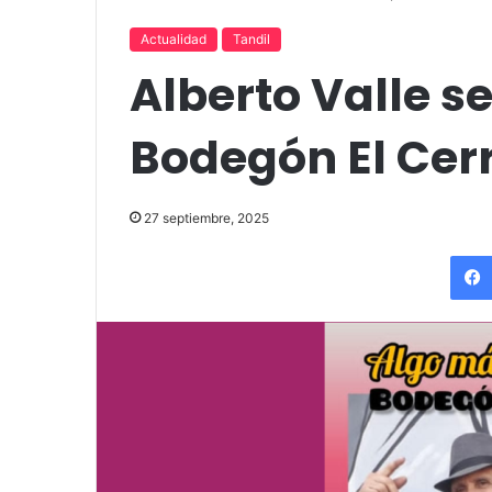
«Por el placer de volver a verla»
funciones en T
Actualidad
Tandil
Alberto Valle s
Bodegón El Cerr
27 septiembre, 2025