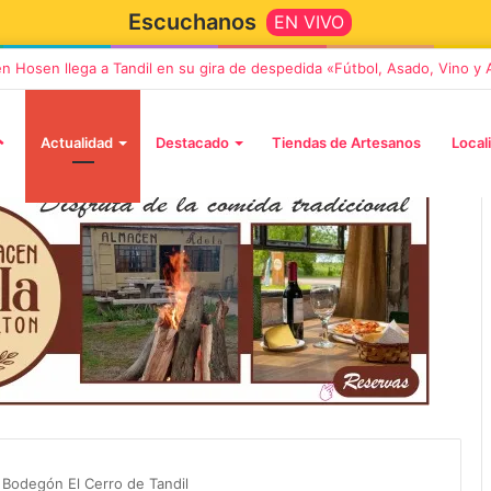
Escuchanos
EN VIVO
en Hosen llega a Tandil en su gira de despedida «Fútbol, Asado, Vino y
Actualidad
Destacado
Tiendas de Artesanos
Local
5 octubre, 2026
Die Toten Hosen llega a Tandi
tará «Noel», un
en su gira de despedida
Navidad con dos
«Fútbol, Asado, Vino y Adiós
l Bodegón El Cerro de Tandil