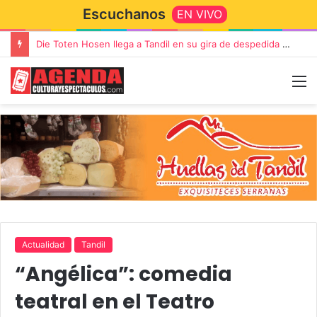
Escuchanos
EN VIVO
Die Toten Hosen llega a Tandil en su gira de despedida «Fútbol, Asado, Vino y Adiós Amigos»
Actualidad
Tandil
“Angélica”: comedia
teatral en el Teatro