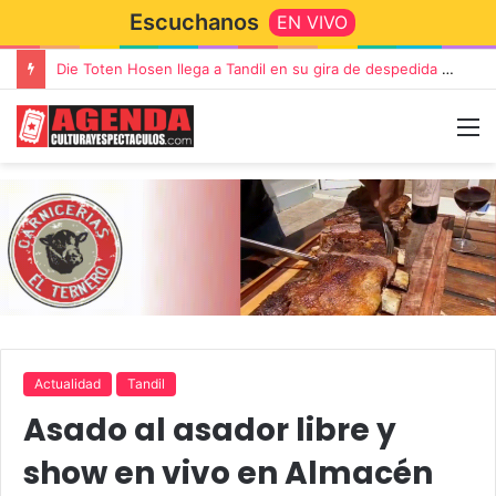
Escuchanos
EN VIVO
“TIRRIA” llega a Tandil con un elenco de lujo encabezado por Capusotto, Spregelburd y Stefani
Actualidad
Tandil
Asado al asador libre y
show en vivo en Almacén