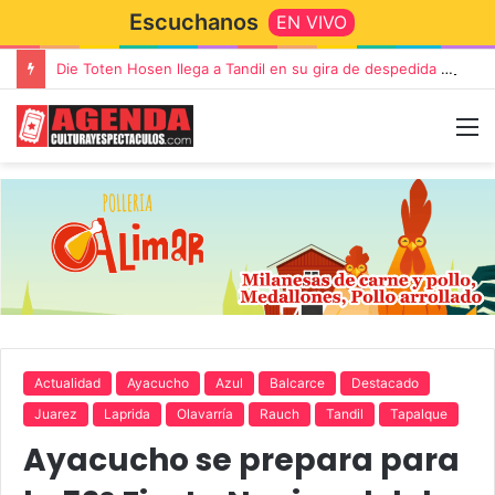
Escuchanos
EN VIVO
Die Toten Hosen llega a Tandil en su gira de despedida «Fútbol, Asado, Vino y Adiós Amigos»
Actualidad
Ayacucho
Azul
Balcarce
Destacado
Juarez
Laprida
Olavarría
Rauch
Tandil
Tapalque
Ayacucho se prepara para