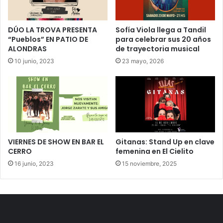
DÚO LA TROVA PRESENTA
Sofía Viola llega a Tandil
“Pueblos” EN PATIO DE
para celebrar sus 20 años
ALONDRAS
de trayectoria musical
10 junio, 2023
23 mayo, 2026
VIERNES DE SHOW EN BAR EL
Gitanas: Stand Up en clave
CERRO
femenina en El Cielito
16 junio, 2023
15 noviembre, 2025