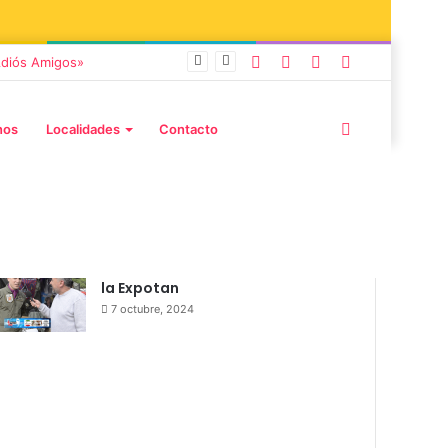
burd y Stefani
nos
Localidades
Contacto
ra también
La Sexta Brigada Aerea Tandil en
la Expotan
7 octubre, 2024