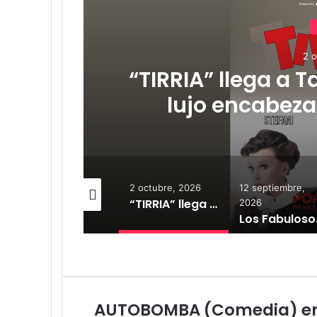
12 se
o de
Los Fabulosos Ca
,
show en Tandil y y
en
2 octubre, 2026
12 septiembre,
12 septiembre,
“TIRRIA” llega a Tandil con un elenco de lujo encabezado por Capusotto, Spregelburd y Stefani
2026
2026
Los Fabulosos Cadillacs anunciaron su show en Tandil y ya están a la venta las entradas
AUTOBOMBA (Comedia) e