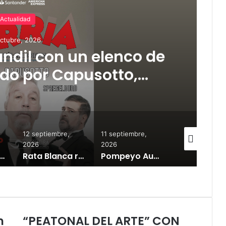
Actualidad
ptiembre, 2026
dillacs anunciaron su
a están a la venta las
tradas
11 septiembre,
11 septiembre,
10 septiembre,
2026
2026
2026
Rata Blanca regresa a Tandil con un show demoledor en el Estadio Unión y Progreso
Pompeyo Audivert llega al Teatro del Fuerte con la aclamada obra «Habitación Macbeth»
Los Tabaleros llegan a Tandil con un show único en Glow
n
“PEATONAL DEL ARTE” CON