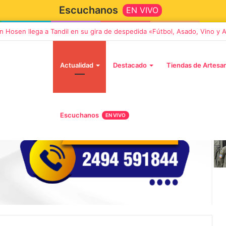
Escuchanos
EN VIVO
 llega a Tandil con un elenco de lujo encabezado por Capusotto, Spregel
Actualidad
Destacado
Tiendas de Artesa
Mi
Escuchanos
EN VIVO