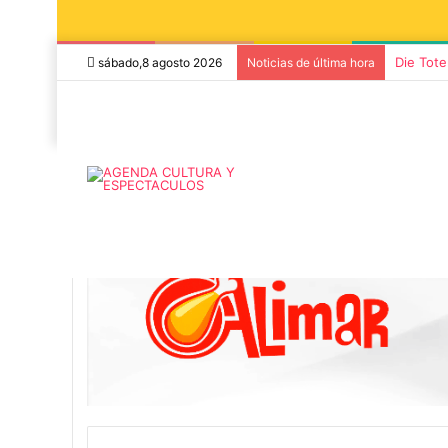
“TIRRIA”
sábado,8 agosto 2026
Noticias de última hora
Inicio
/
Actualidad
/
Center Valley en la Expotan