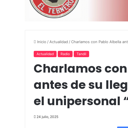
Inicio
/
Actualidad
/
Charlamos con Pablo Albella ant
Actualidad
Radio
Tandil
Charlamos con 
antes de su lle
el unipersonal 
24 julio, 2025