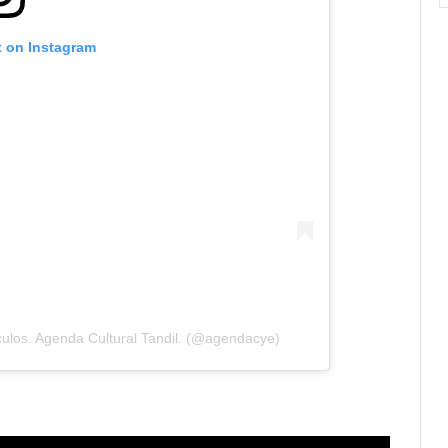
t on Instagram
ulos. Agenda Cultural Tandil. (@agendacye)