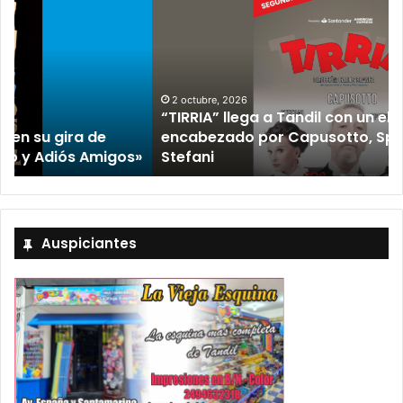
2 octubre, 2026
“TIRRIA” llega a Tandil con un elenco de lujo
encabezado por Capusotto, Spregelburd y
»
Stefani
Auspiciantes