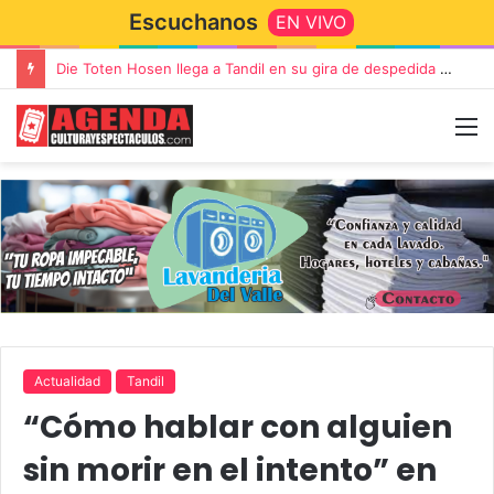
Escuchanos
EN VIVO
Die Toten Hosen llega a Tandil en su gira de despedida «Fútbol, Asado, Vino y Adiós Amigos»
Actualidad
Tandil
“Cómo hablar con alguien
sin morir en el intento” en