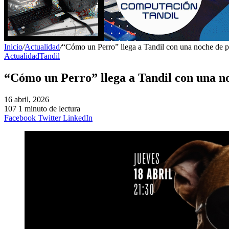
Inicio
/
Actualidad
/
“Cómo un Perro” llega a Tandil con una noche de p
Actualidad
Tandil
“Cómo un Perro” llega a Tandil con una no
16 abril, 2026
107
1 minuto de lectura
Facebook
Twitter
LinkedIn