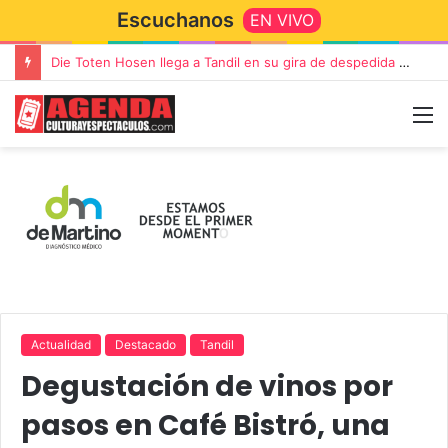
Escuchanos
EN VIVO
Die Toten Hosen llega a Tandil en su gira de despedida «Fútbol, Asado, Vino y Adiós Amigos»
Actualidad
Destacado
Tandil
Degustación de vinos por
pasos en Café Bistró, una