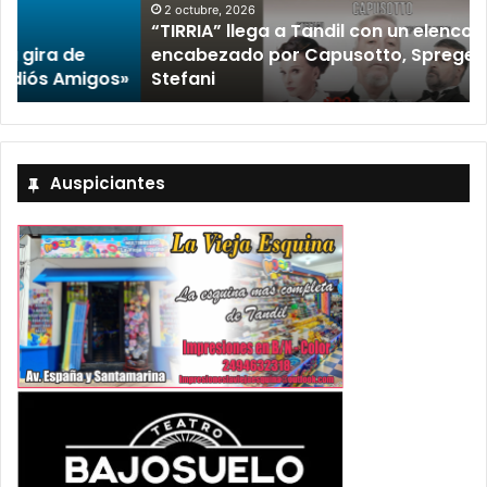
2 octubre, 2026
“TIRRIA” llega a Tandil con un elenco de lujo
encabezado por Capusotto, Spregelburd y
»
Stefani
Auspiciantes