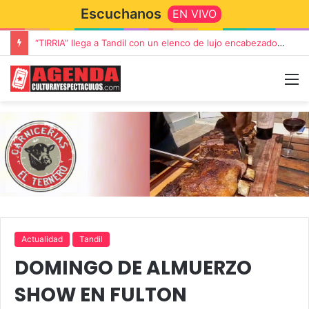
Escuchanos
EN VIVO
Rata Blanca regresa a Tandil con un show demoledor en el Estadio Unión y Progreso
Actualidad
Tandil
DOMINGO DE ALMUERZO
SHOW EN FULTON