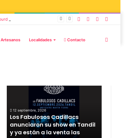
burd y Stefani
 Artesanos
Localidades
Contacto
Publicaciones destacadas
12 septiembre, 2026
Los Fabulosos Cadillacs
12 septiembre, 20
r
anunciaron su show en Tandil
Rata Blanca
y ya están a la venta las
con un sho