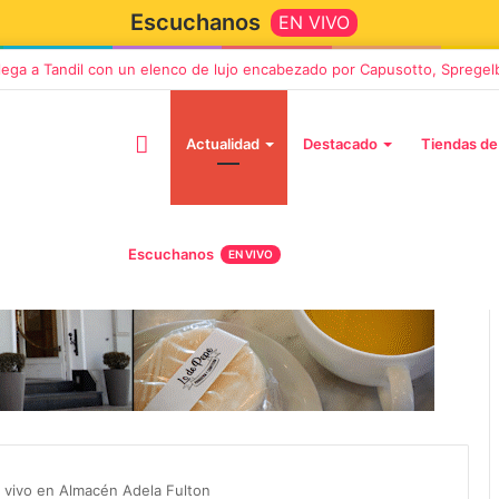
Escuchanos
EN VIVO
llega a Tandil con un elenco de lujo encabezado por Capusotto, Spregel
Actualidad
Destacado
Tiendas de
Escuchanos
EN VIVO
2 octubre, 2026
n llega a Tandil
“TIRRIA” llega a Tandil con un
 despedida
elenco de lujo encabezado po
, Vino y Adiós
Capusotto, Spregelburd y
 vivo en Almacén Adela Fulton