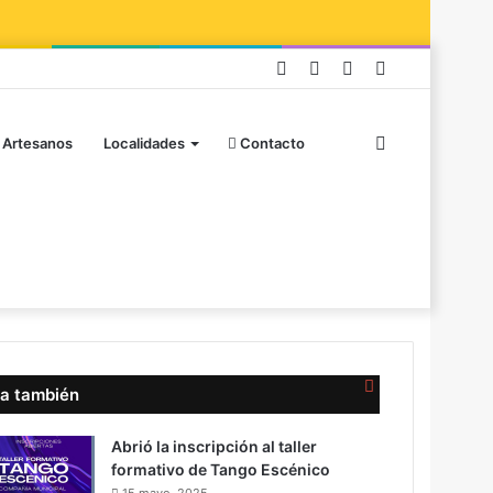
Facebook
Instagram
Publicación
Barra
al
lateral
Buscar
azar
 Artesanos
Localidades
Contacto
por
Cerrar
a también
Abrió la inscripción al taller
formativo de Tango Escénico