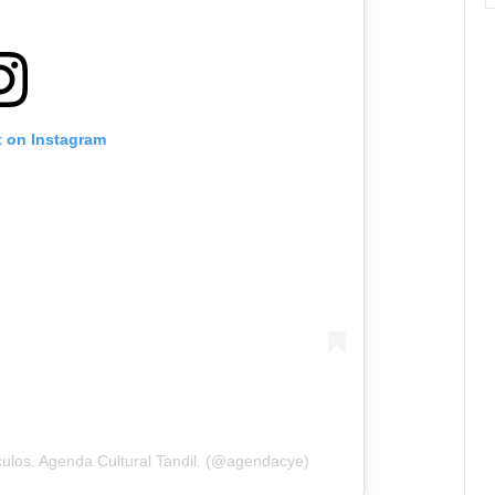
t on Instagram
ulos. Agenda Cultural Tandil. (@agendacye)