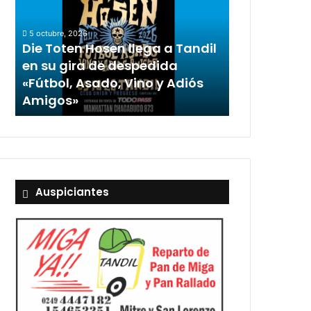
5 octubre, 2026
Die Toten Hosen llega a Tandil
en su gira de despedida
«Fútbol, Asado, Vino y Adiós
Amigos»
Auspiciantes