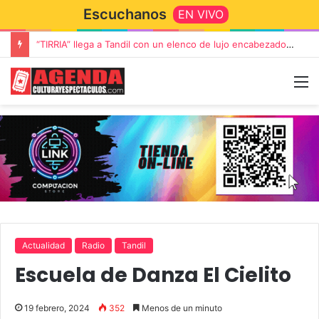
Escuchanos
EN VIVO
“TIRRIA” llega a Tandil con un elenco de lujo encabezado por Capusotto, Spregelburd y Stefani
Actualidad
Radio
Tandil
Escuela de Danza El Cielito
19 febrero, 2024
352
Menos de un minuto