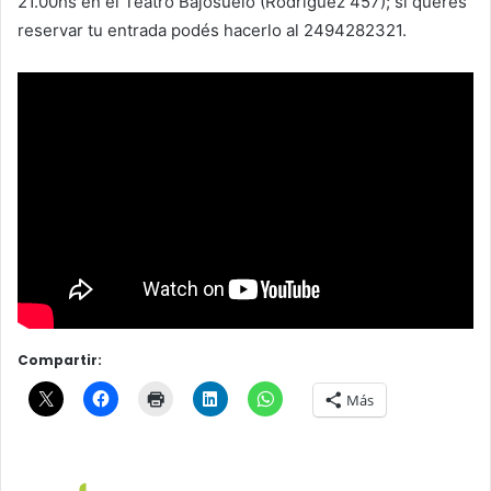
21.00hs en el Teatro Bajosuelo (Rodríguez 457); si querés
reservar tu entrada podés hacerlo al 2494282321.
Compartir:
Más