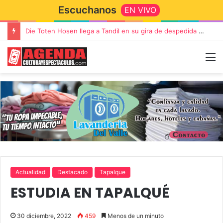
Escuchanos
EN VIVO
Die Toten Hosen llega a Tandil en su gira de despedida «Fútbol, Asado, Vino y Adiós Amigos»
Actualidad
Destacado
Tapalque
ESTUDIA EN TAPALQUÉ
30 diciembre, 2022
459
Menos de un minuto