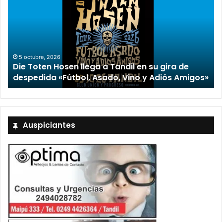
2 octubre, 2026
“TIRRIA” llega a Tandil con un elenco de lujo
encabezado por Capusotto, Spregelburd y
»
Stefani
Auspiciantes