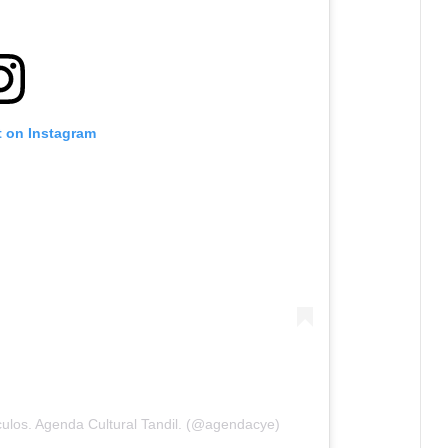
t on Instagram
ulos. Agenda Cultural Tandil. (@agendacye)