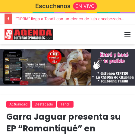
Escuchanos
EN VIVO
“TIRRIA” llega a Tandil con un elenco de lujo encabezado por Capusotto, Spregelburd y Stefani
Actualidad
Destacado
Tandil
Garra Jaguar presenta su
EP “Romantiqué” en