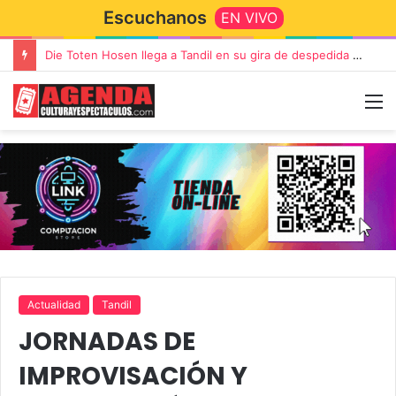
Escuchanos
EN VIVO
Die Toten Hosen llega a Tandil en su gira de despedida «Fútbol, Asado, Vino y Adiós Amigos»
Actualidad
Tandil
JORNADAS DE
IMPROVISACIÓN Y