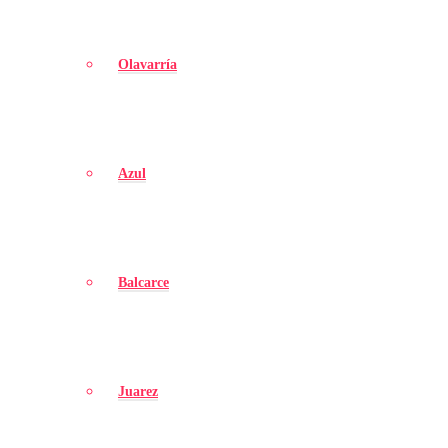
Olavarría
Azul
Balcarce
Juarez