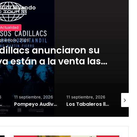
nuar leyendo
Actualidad
ptiembre, 2026
dillacs anunciaron su
a están a la venta las
tradas
6
11 septiembre, 2026
11 septiembre, 2026
10 septi
show demoledor en el Estadio Unión y Progreso
Pompeyo Audivert llega al Teatro del Fuerte con la aclamada obra «Habitación Macbeth»
Los Tabaleros llegan a Tandil con un show único en Glow