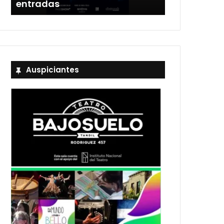
entradas
Estadio Uni
Auspiciantes