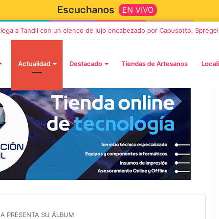
Escuchanos
EN VIVO
 llega a Tandil con un elenco de lujo encabezado por Capusotto, Spregel
Actualidad
Destacado
Tiendas de Artesanos
Local
2 octubre, 2026
n llega a Tandil
“TIRRIA” llega a Tandil con un
 despedida
elenco de lujo encabezado po
, Vino y Adiós
Capusotto, Spregelburd y
A PRESENTA SU ÁLBUM