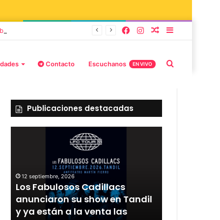
burd y Stefani
idades
Contacto
Escuchanos
EN VIVO
Publicaciones destacadas
12 septiembre, 2026
Los Fabulosos Cadillacs
12 septiembre, 2
r
anunciaron su show en Tandil
Rata Blanca
y ya están a la venta las
con un sho